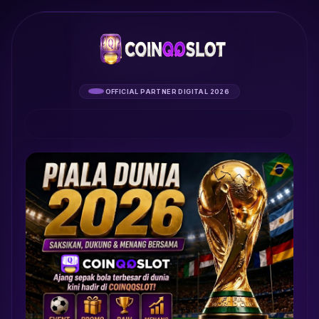
OFFICIAL PARTNER DIGITAL 2026